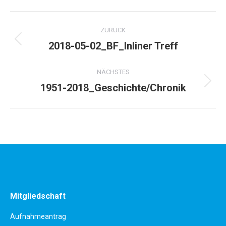
Album-
ZURÜCK
Navigation
2018-05-02_BF_Inliner Treff
Vorheriges
Album:
NÄCHSTES
1951-2018_Geschichte/Chronik
Nächstes
Album:
Mitgliedschaft
Aufnahmeantrag