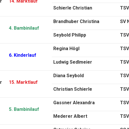
r
14. Marktlauf
Schierle Christian
TSV
Brandhuber Christina
SV 
4. Bambinilauf
Seybold Philipp
TSV
Regina Högl
TSV
6. Kinderlauf
Ludwig Sedlmeier
TSV
Diana Seybold
TSV
r
15. Marktlauf
Christian Schierle
TSV
Gassner Alexandra
TSV
5. Bambinilauf
Mederer Albert
TSV