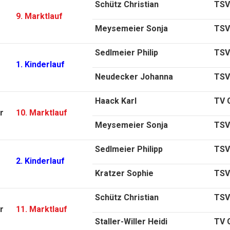
Schütz Christian
TSV
9. Marktlauf
Meysemeier Sonja
TSV
Sedlmeier Philip
TSV 
1. Kinderlauf
Neudecker Johanna
TSV 
Haack Karl
TV G
r
10. Marktlauf
Meysemeier Sonja
TSV
Sedlmeier Philipp
TSV 
2. Kinderlauf
Kratzer Sophie
TSV
Schütz Christian
TSV
r
11. Marktlauf
Staller-Willer Heidi
TV G