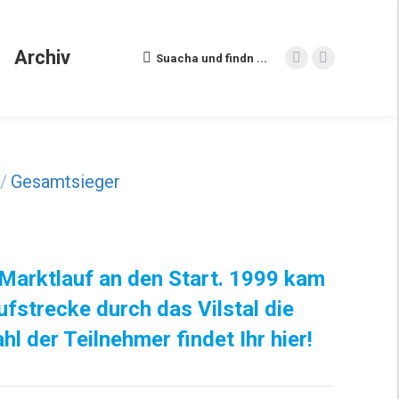
Archiv
Suacha und findn ...
Search:
Instagram
Facebook
Archiv
Suacha und findn ...
Search:
page
page
Instagram
Facebook
opens
opens
page
page
in
in
opens
opens
new
new
in
in
window
window
new
new
Gesamtsieger
window
window
 Marktlauf an den Start. 1999 kam
ufstrecke durch das Vilstal die
hl der Teilnehmer findet Ihr hier!