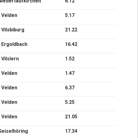
iedertaufkirchen
6.12
 Velden
5.17
Vilsbiburg
21.22
 Ergoldbach
16.42
Vilslern
1.52
 Velden
1.47
 Velden
6.37
 Velden
5.25
 Velden
21.05
eiselhöring
17.34