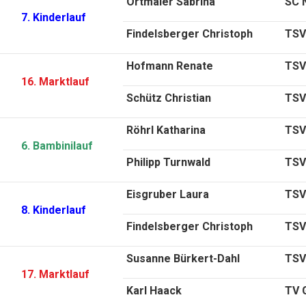
Ortmaier Sabrina
SC N
7. Kinderlauf
Findelsberger Christoph
TSV
Hofmann Renate
TSV 
16. Marktlauf
Schütz Christian
TSV
Röhrl Katharina
TSV 
6. Bambinilauf
Philipp Turnwald
TSV
Eisgruber Laura
TSV
8. Kinderlauf
Findelsberger Christoph
TSV
Susanne Bürkert-Dahl
TSV
17. Marktlauf
Karl Haack
TV G