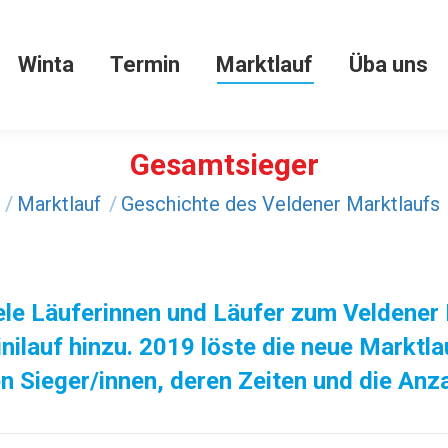
Winta
Termin
Marktlauf
Üba uns
Winta
Termin
Marktlauf
Üba uns
Gesamtsieger
r:
Marktlauf
Geschichte des Veldener Marktlaufs
viele Läuferinnen und Läufer zum Veldener
ilauf hinzu. 2019 löste die neue Marktla
n Sieger/innen, deren Zeiten und die Anza