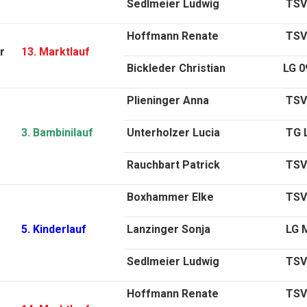
Sedlmeier Ludwig
TSV
Hoffmann Renate
TSV 
r
13. Marktlauf
Bickleder Christian
LG 0
Plieninger Anna
TSV 
3. Bambinilauf
Unterholzer Lucia
TG 
Rauchbart Patrick
TSV
Boxhammer Elke
TSV
5. Kinderlauf
Lanzinger Sonja
LG 
Sedlmeier Ludwig
TSV
Hoffmann Renate
TSV 