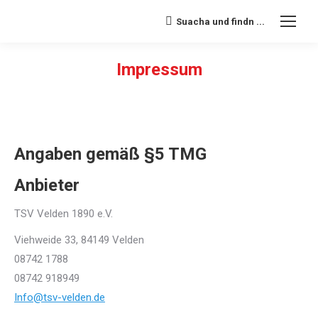
Suacha und findn ...
Search:
Impressum
Sie befinden sich hier:
Angaben gemäß §5 TMG
Anbieter
TSV Velden 1890 e.V.
Viehweide 33, 84149 Velden
08742 1788
08742 918949
Info@tsv-velden.de