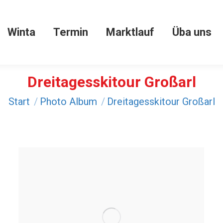
Winta
Termin
Marktlauf
Üba uns
Winta
Termin
Marktlauf
Üba uns
Dreitagesskitour Großarl
Sie befinden sich hier:
Start
Photo Album
Dreitagesskitour Großarl