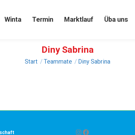
Winta
Termin
Marktlauf
Üba uns
Winta
Termin
Marktlauf
Üba uns
Diny Sabrina
Sie befinden sich hier:
Start
Teammate
Diny Sabrina
Instagram
Facebook
schaft