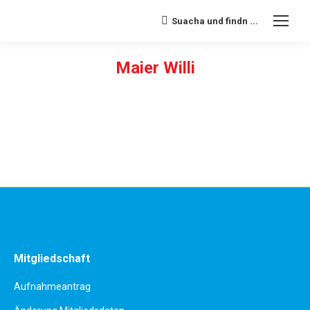
Suacha und findn ...
Search:
Maier Willi
Sie befinden sich hier:
Mitgliedschaft
Aufnahmeantrag