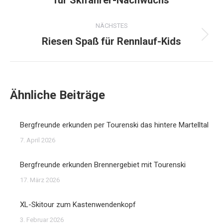
Beitrag:
NÄCHSTES
Riesen Spaß für Rennlauf-Kids
Nächster
Beitrag:
Ähnliche Beiträge
Bergfreunde erkunden per Tourenski das hintere Martelltal
7. April 2026
Bergfreunde erkunden Brennergebiet mit Tourenski
17. März 2026
XL-Skitour zum Kastenwendenkopf
3. Februar 2026