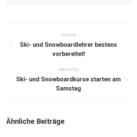
Kommentarnavigation
ZURÜCK
Ski- und Snowboardlehrer bestens
Vorheriger
vorbereitet!
Beitrag:
NÄCHSTES
Ski- und Snowboardkurse starten am
Nächster
Samstag
Beitrag:
Ähnliche Beiträge