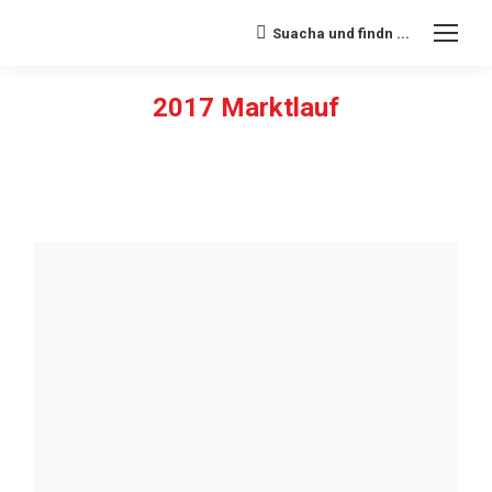
Suacha und findn ...
Search:
2017 Marktlauf
Sie befinden sich hier: