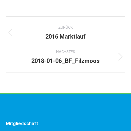
Album-
ZURÜCK
Navigation
2016 Marktlauf
Vorheriges
Album:
NÄCHSTES
2018-01-06_BF_Filzmoos
Nächstes
Album:
Mitgliedschaft