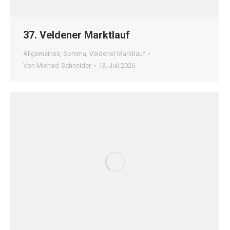
37. Veldener Marktlauf
Allgemeines
,
Somma
,
Veldener Marktlauf
Von
Michael Schneider
13. Juli 2026