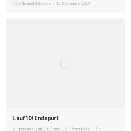
Von
Michael Schneider
15. September 2020
Lauf10! Endspurt
Allgemeines
,
Lauf10!
,
Somma
,
Veldener Marktlauf