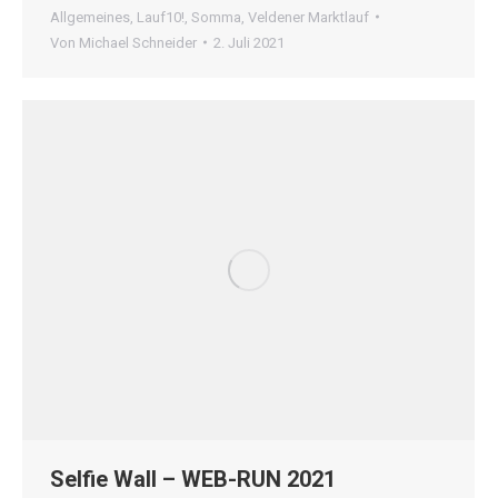
Allgemeines
,
Lauf10!
,
Somma
,
Veldener Marktlauf
Von
Michael Schneider
2. Juli 2021
Selfie Wall – WEB-RUN 2021