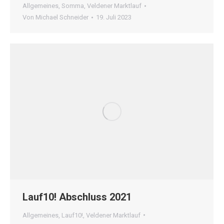
Allgemeines
,
Somma
,
Veldener Marktlauf
Von
Michael Schneider
19. Juli 2023
Lauf10! Abschluss 2021
Allgemeines
,
Lauf10!
,
Veldener Marktlauf