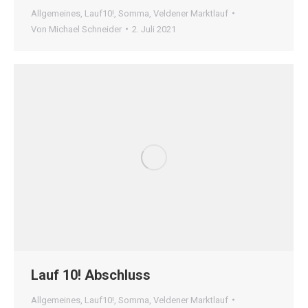
Allgemeines
,
Lauf10!
,
Somma
,
Veldener Marktlauf
Von
Michael Schneider
2. Juli 2021
Lauf 10! Abschluss
Allgemeines
,
Lauf10!
,
Somma
,
Veldener Marktlauf