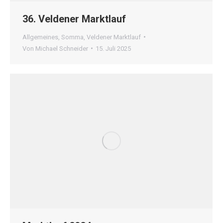
36. Veldener Marktlauf
Allgemeines
,
Somma
,
Veldener Marktlauf
Von
Michael Schneider
15. Juli 2025