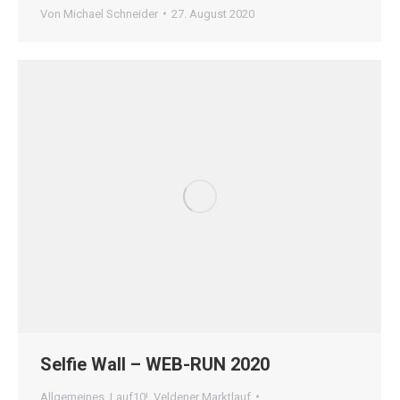
Von
Michael Schneider
27. August 2020
Selfie Wall – WEB-RUN 2020
Allgemeines
,
Lauf10!
,
Veldener Marktlauf