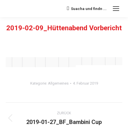
Suacha und findn ...
Search:
2019-02-09_Hüttenabend Vorbericht
Sie befinden sich hier:
Kategorie:
Allgemeines
4. Februar 2019
Album-
ZURÜCK
Navigation
2019-01-27_BF_Bambini Cup
Vorheriges