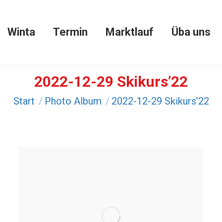
Winta
Termin
Marktlauf
Üba uns
Winta
Termin
Marktlauf
Üba uns
2022-12-29 Skikurs’22
Sie befinden sich hier:
Start
Photo Album
2022-12-29 Skikurs’22