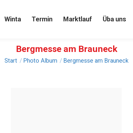
Winta
Termin
Marktlauf
Üba uns
Winta
Termin
Marktlauf
Üba uns
Bergmesse am Brauneck
Sie befinden sich hier:
Start
Photo Album
Bergmesse am Brauneck