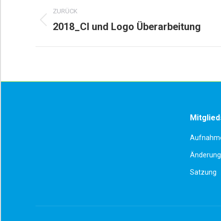
Album-
ZURÜCK
Navigation
2018_CI und Logo Überarbeitung
Vorheriges
Album:
Mitglied
Aufnahme
Änderung 
Satzung