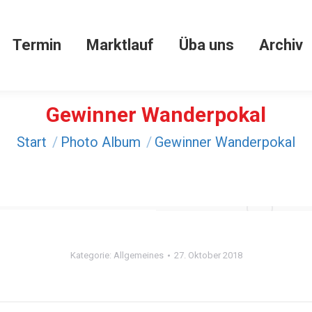
Winta
Termin
Marktlauf
Üba uns
Termin
Marktlauf
Üba uns
Archiv
Gewinner Wanderpokal
Sie befinden sich hier:
Start
Photo Album
Gewinner Wanderpokal
Kategorie:
Allgemeines
27. Oktober 2018