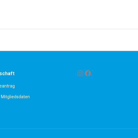
Nächstes
Album:
Instagram
Facebook
schaft
antrag
Mitgliedsdaten