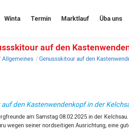
Winta
Termin
Marktlauf
Üba uns
Winta
Termin
Marktlauf
Üba uns
ssskitour auf den Kastenwende
den sich hier:
Allgemeines
Genussskitour auf den Kastenwend
 auf den Kastenwendenkopf in der Kelch
ergfreunde am Samstag 08.02.2025 in der Kelchsau.
u wegen seiner nordseitigen Ausrichtung, eine gut