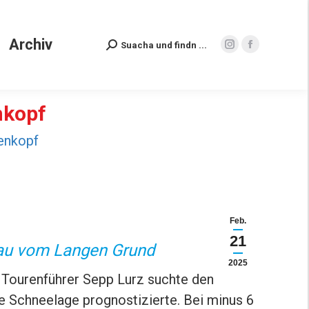
Archiv
Suacha und findn ...
Search:
Instagram
Facebook
Archiv
Suacha und findn ...
Search:
page
page
Instagram
Facebook
opens
opens
page
page
in
in
opens
opens
new
new
in
in
nkopf
window
window
new
new
enkopf
window
window
Feb.
21
sau vom Langen Grund
2025
 Tourenführer Sepp Lurz suchte den
e Schneelage prognostizierte. Bei minus 6