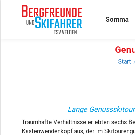
Somma
Somma
Genu
Sie befin
Start
Lange Genussskitour
Traumhafte Verhältnisse erlebten sechs B
Kastenwendenkopf aus, der im Skitourengur