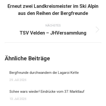
Erneut zwei Landkreismeister im Ski Alpin
Vorheriger
aus den Reihen der Bergfreunde
Beitrag:
NÄCHSTES
TSV Velden – JHVersammlung
Nächster
Beitrag:
Ähnliche Beiträge
Bergfreunde durchwandern die Lagaroi Kette
29. Juli 2026
Schee wars wieder! Eindrücke vom 37. Marktlauf
13. Juli 2026