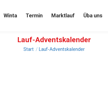
Winta
Termin
Marktlauf
Üba uns
Winta
Termin
Marktlauf
Üba uns
Lauf-Adventskalender
Sie befinden sich hier:
Start
Lauf-Adventskalender