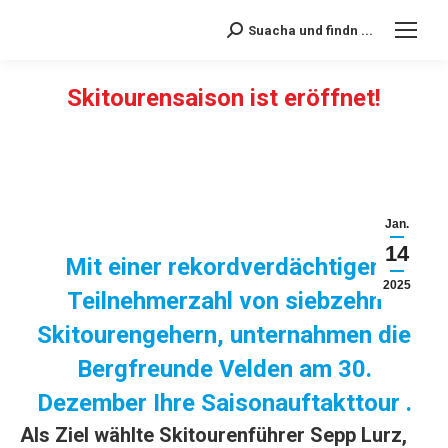
Suacha und findn ...
Search:
Skitourensaison ist eröffnet!
Sie befinden sich hier:
Jan.
14
Mit einer rekordverdächtigen
2025
Teilnehmerzahl von siebzehn
Skitourengehern, unternahmen die
Bergfreunde Velden
am 30.
Dezember Ihre Saisonauftakttour .
Als Ziel wählte Skitourenführer Sepp Lurz,