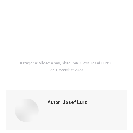
Kategorie:
Allgemeines
,
Skitouren
Von
Josef Lurz
26. Dezember 2023
Autor:
Josef Lurz