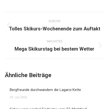
Kommentarnavigation
ZURÜCK
Tolles Skikurs-Wochenende zum Auftakt
Vorheriger
Beitrag:
NÄCHSTES
Mega Skikurstag bei bestem Wetter
Nächster
Beitrag:
Ähnliche Beiträge
Bergfreunde durchwandern die Lagaroi Kette
29. Juli 2026