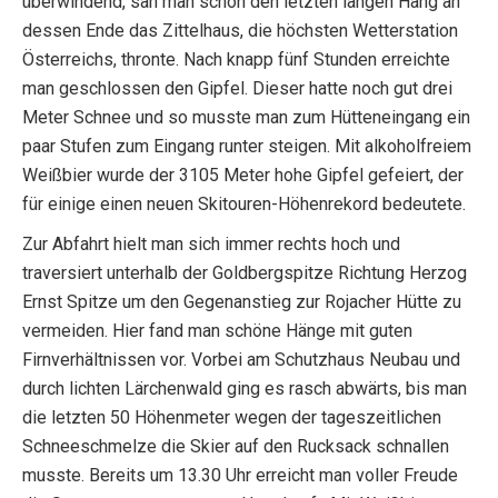
überwindend, sah man schon den letzten langen Hang an
dessen Ende das Zittelhaus, die höchsten Wetterstation
Österreichs, thronte. Nach knapp fünf Stunden erreichte
man geschlossen den Gipfel. Dieser hatte noch gut drei
Meter Schnee und so musste man zum Hütteneingang ein
paar Stufen zum Eingang runter steigen. Mit alkoholfreiem
Weißbier wurde der 3105 Meter hohe Gipfel gefeiert, der
für einige einen neuen Skitouren-Höhenrekord bedeutete.
Zur Abfahrt hielt man sich immer rechts hoch und
traversiert unterhalb der Goldbergspitze Richtung Herzog
Ernst Spitze um den Gegenanstieg zur Rojacher Hütte zu
vermeiden. Hier fand man schöne Hänge mit guten
Firnverhältnissen vor. Vorbei am Schutzhaus Neubau und
durch lichten Lärchenwald ging es rasch abwärts, bis man
die letzten 50 Höhenmeter wegen der tageszeitlichen
Schneeschmelze die Skier auf den Rucksack schnallen
musste. Bereits um 13.30 Uhr erreicht man voller Freude