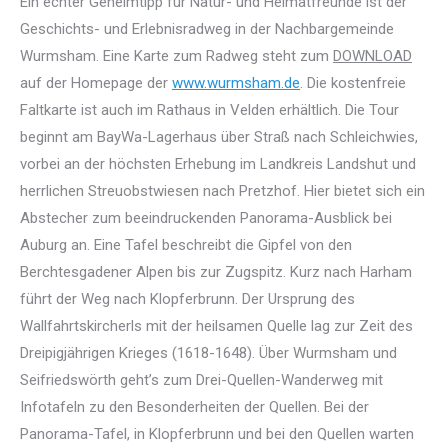
Ein echter Geheimtipp für Natur- und Heimatfreunde ist der
Geschichts- und Erlebnisradweg in der Nachbargemeinde
Wurmsham. Eine Karte zum Radweg steht zum
DOWNLOAD
auf der Homepage der
www.wurmsham.de
. Die kostenfreie
Faltkarte ist auch im Rathaus in Velden erhältlich. Die Tour
beginnt am BayWa-Lagerhaus über Straß nach Schleichwies,
vorbei an der höchsten Erhebung im Landkreis Landshut und
herrlichen Streuobstwiesen nach Pretzhof. Hier bietet sich ein
Abstecher zum beeindruckenden Panorama-Ausblick bei
Auburg an. Eine Tafel beschreibt die Gipfel von den
Berchtesgadener Alpen bis zur Zugspitz. Kurz nach Harham
führt der Weg nach Klopferbrunn. Der Ursprung des
Wallfahrtskircherls mit der heilsamen Quelle lag zur Zeit des
Dreipigjährigen Krieges (1618-1648). Über Wurmsham und
Seifriedswörth geht’s zum Drei-Quellen-Wanderweg mit
Infotafeln zu den Besonderheiten der Quellen. Bei der
Panorama-Tafel, in Klopferbrunn und bei den Quellen warten