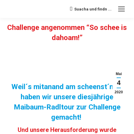
Suacha und findn ...
Search:
Challenge angenommen “So schee is
dahoam!”
Sie befinden sich hier:
Mai
4
Weil´s mitanand am scheenst´n is,
2020
haben wir unsere diesjährige
Maibaum-Radltour zur Challenge
gemacht!
Und unsere Herausforderung wurde