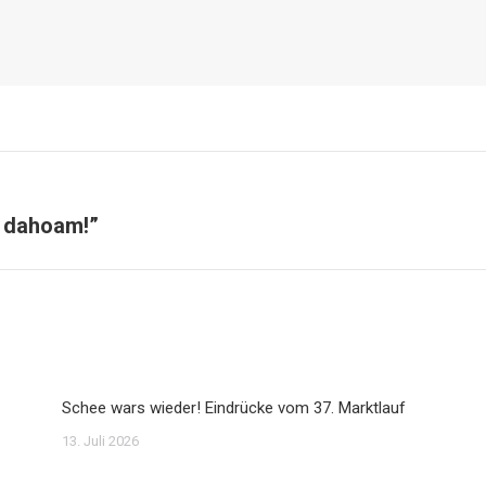
 dahoam!”
Nächster
Beitrag:
Schee wars wieder! Eindrücke vom 37. Marktlauf
13. Juli 2026