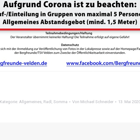
Kategorie:
Allgemeines
,
Radl
,
Somma
Von
Michael Schneider
13. Mai 202