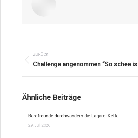
Kommentarnavigation
ZURÜCK
Challenge angenommen “So schee is
Vorheriger
Beitrag:
Ähnliche Beiträge
Bergfreunde durchwandern die Lagaroi Kette
29. Juli 2026