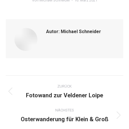
Von
Michael Schneider
16. März 2021
Autor:
Michael Schneider
Kommentarnavigation
ZURÜCK
Fotowand zur Veldener Loipe
Vorheriger
Beitrag:
NÄCHSTES
Osterwanderung für Klein & Groß
Nächster
Beitrag: