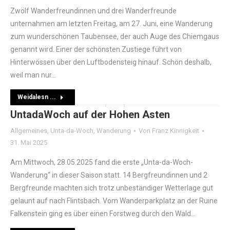
Zwölf Wanderfreundinnen und drei Wanderfreunde
unternahmen am letzten Freitag, am 27. Juni, eine Wanderung
zum wunderschönen Taubensee, der auch Auge des Chiemgaus
genannt wird. Einer der schönsten Zustiege führt von
Hinterwössen über den Luftbodensteig hinauf. Schön deshalb,
weil man nur…
Weidalesn ...
UntadaWoch auf der Hohen Asten
Allgemeines
,
Unta-da-Woch
,
Wanderung
Von
Franz Kinnigkeit
31. Mai 2025
Am Mittwoch, 28.05.2025 fand die erste „Unta-da-Woch-
Wanderung“ in dieser Saison statt. 14 Bergfreundinnen und 2
Bergfreunde machten sich trotz unbeständiger Wetterlage gut
gelaunt auf nach Flintsbach. Vom Wanderparkplatz an der Ruine
Falkenstein ging es über einen Forstweg durch den Wald…