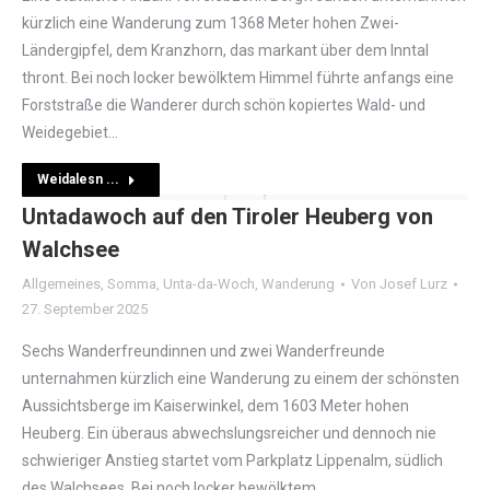
kürzlich eine Wanderung zum 1368 Meter hohen Zwei-
Ländergipfel, dem Kranzhorn, das markant über dem Inntal
thront. Bei noch locker bewölktem Himmel führte anfangs eine
Forststraße die Wanderer durch schön kopiertes Wald- und
Weidegebiet…
Weidalesn ...
Untadawoch auf den Tiroler Heuberg von
Walchsee
Allgemeines
,
Somma
,
Unta-da-Woch
,
Wanderung
Von
Josef Lurz
27. September 2025
Sechs Wanderfreundinnen und zwei Wanderfreunde
unternahmen kürzlich eine Wanderung zu einem der schönsten
Aussichtsberge im Kaiserwinkel, dem 1603 Meter hohen
Heuberg. Ein überaus abwechslungsreicher und dennoch nie
schwieriger Anstieg startet vom Parkplatz Lippenalm, südlich
des Walchsees. Bei noch locker bewölktem…