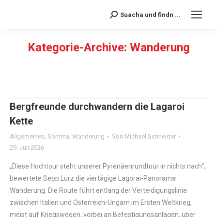
Suacha und findn ...
Search:
Kategorie-Archive:
Wanderung
Sie befinden sich hier:
Bergfreunde durchwandern die Lagaroi
Kette
Allgemeines
,
Somma
,
Wanderung
Von
Michael Schneider
29. Juli 2026
„Diese Hochtour steht unserer Pyrenäenrundtour in nichts nach“,
bewertete Sepp Lurz die viertägige Lagorai-Panorama
Wanderung. Die Route führt entlang der Verteidigungslinie
zwischen Italien und Österreich-Ungarn im Ersten Weltkrieg,
meist auf Kriegswegen, vorbei an Befestigungsanlagen, über