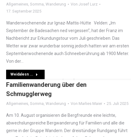
Allgemeines
,
Somma
,
Wanderung
Von
Josef Lurz
17. September 2025
Wanderwochenende zur Ignaz-Mattis-Hütte Velden: „Im
September de Badesachen ned vergessen“, hat der Franz im
Nachbericht zur Erkundungstour vom Juli geschrieben. Das
Wetter war zwar wunderbar sonnig jedoch hatten wir am ersten
Septemberwochenende auch Schneeberührung ab 1900 Meter.
Von der…
Weidalesn ...
Familienwanderung über den
Schmugglerweg
Allgemeines
,
Somma
,
Wanderung
Von
Marlies Maier
25. Juli 2025
Am 10. August organisieren die Bergfreunde eine leichte,
abwechslungsreiche Bergwanderung für Familien und alle die
gerne in der Gruppe Wandern. Der dreistündige Rundgang führt