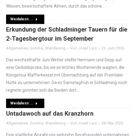
Wiesen, bewirtschaftete Almen, durch das schöne…
Weidalesn ...
Erkundung der Schladminger Tauern für die
2-Tagesbergtour im September
Allgemeines
,
Somma
,
Wanderung
Von
Josef Lurz
23. Juni 2026
Das wechselhafte Juni Wetter stellte Hermann und Sepp auf
eine Geduldsprobe, bis sie es letztes Wochenende wagten, die
Königstour Klafferkessel mit Übernachtung auf der Preintaler
Hütte zu unternehmen. Da es Samstagfrüh in Schladming noch
regnete gönnten sich die Beiden dort…
Weidalesn ...
Untadawoch auf das Kranzhorn
Allgemeines
,
Somma
,
Wanderung
Von
Josef Lurz
28. Mai 2026
Eine stattliche Anzahl von siebzehn Bergfreunden unternahmen