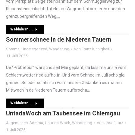
vom Parkplatz Geigelsteinbahn auf dem Schmugglerweg zur
Klobensteinschlucht. Tafeln am Wegrand informieren über den
grenzübergreifenden Weg,…
Weidalesn ...
Sommerschnee in de Niederen Tauern
Somma
,
Uncategorized
,
Wanderung
Von
Franz Kinnigkeit
11. Juli 2025
De “Probetour” war scho seit Mai geplant, da lass ma uns a vom
Schlechtwetter ned aufhoitn. Und vom Schnee im Juli scho glei
garned. So oder so ähnlich warn unsere Gedanken ois ma am
Mittwoch in de Niederen Tauern aufbrocha…
Weidalesn ...
UntadaWoch am Taubensee im Chiemgau
Allgemeines
,
Somma
,
Unta-da-Woch
,
Wanderung
Von
Josef Lurz
1. Juli 2025