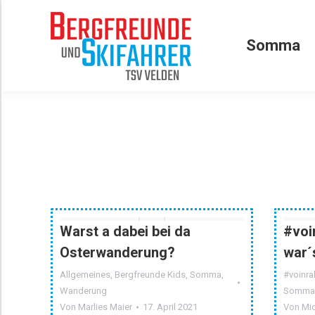
Somma
Somma
Warst a dabei bei da
#voi
Osterwanderung?
war´
Allgemeines
,
Bergfreunde Kids
,
Somma
,
#voinral
Wanderung
Somm
Von
Marlies Maier
17. April 2021
Von
Mi