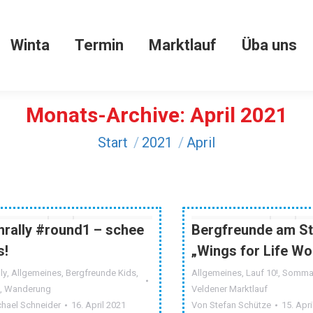
Winta
Termin
Marktlauf
Üba uns
Winta
Termin
Marktlauf
Üba uns
Monats-Archive:
April 2021
Sie befinden sich hier:
Start
2021
April
nrally #round1 – schee
Bergfreunde am St
s!
„Wings for Life Wo
ly
,
Allgemeines
,
Bergfreunde Kids
,
Allgemeines
,
Lauf 10!
,
Somm
a
,
Wanderung
Veldener Marktlauf
chael Schneider
16. April 2021
Von
Stefan Schütze
15. Apri