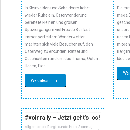
In Kleinvelden und Scheidham kehrt
Die ers
wieder Ruhe ein. Osterwanderung
mega Er
bereitete kleinen und großen
gescho
Spaziergängern viel Freude Bei fast
unserer
immer perfektem Wanderwetter
riesen
machten sich viele Besucher auf, den
mitgem
Osterweg zu erkunden. Rätsel und
Bergfr
Geschichten rund um das Thema; Ostern,
Idee s
Hasen, Eier,…
Wei
Weidalesn ...
#voinrally – Jetzt geht’s los!
Allgemeines
,
Bergfreunde Kids
,
Somma
,