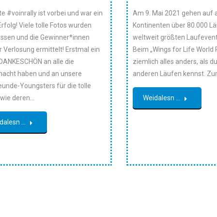
te #voinrally ist vorbei und war ein
Am 9. Mai 2021 gehen auf a
folg! Viele tolle Fotos wurden
Kontinenten über 80.000 L
ssen und die Gewinner*innen
weltweit größten Laufevent
 Verlosung ermittelt! Erstmal ein
Beim „Wings for Life World R
 DANKESCHÖN an alle die
ziemlich alles anders, als d
acht haben und an unsere
anderen Läufen kennst. Zum
eunde-Youngsters für die tolle
owie deren…
Weidalesn ...
dalesn ...