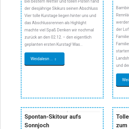
Bei bestem Wetter und tollen Pisten fand
Bambin
der diesjährige Skikurs seinen Abschluss
Rennlä
Vier tolle Kurstage liegen hinter uns und
werden
das Abschlussrennen als Highlight
der Lo
machte viel Spaß Denken wir nochmal
Familie
zurück an den 02.12. – den eigentlich
Familie
geplanten ersten Kurstag! Was…
starten
Landsh
Weidalesn ...
und de
Wei
Spontan-Skitour aufs
Toll
Sonnjoch
zum 