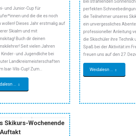
Bei strahlenden Sonnensch
i- und Junior-Cup für
perfekten Schneebedingun
ufer*innen und die die es noch
die Teilnehmer unseres Ski
 wollen! Dieses Jahr erstmalig auf
ein unvergessliches Abente
ferer Skialm und mit
professioneller Anleitung 
nskitag! Buch dir deinen
die Skischüler ihre Technik 
nskilehrer! Seit vielen Jahren
Spaß bei der Aktivität im Fr
 Kinder- und Jugendliche bei
freuen uns auf den 27. De
uter Landkreismeisterschaften
m Isar-Vils-Cup! Zum…
Weidalesn ...
dalesn ...
es Skikurs-Wochenende
Auftakt