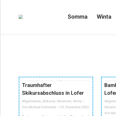
Somma
Somma
Winta
Traumhafter
Bamb
Skikursabschluss in Lofer
Lofe
Allgemeines
,
Skikurse
,
Skirennen
,
Winta
Allgem
Von
Michael Schneider
29. Dezember 2023
Skirenn
Von
Mi