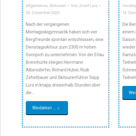
Allgemeines
,
Skitouren
Von
Josef Lurz
Uncate
26. Dezember 2023
13. De
Nach der vergangenen
Die Be
Montagsskigymnastik haben sich vier
einem 
Bergfreunde spontan entschlossen, eine
Saison.
Dienstagsskitour zum 2300 m hohen
wieder
Sonnjoch zu unternehmen. Von der Erlau
Samsta
Brennhütte stiegen Herrmann
Teilne
Albersdörfer, Richard Huber, Rudi
Schnee
Zehetbauer und Skitourenführer Sepp
Teilne
Lurz in knapp dreieinhalb Stunden über
die…
Wei
Weidalesn ...