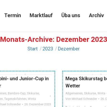
Winta
Termin
Marktlauf
Üba uns
Termin
Marktlauf
Üba uns
Archiv
Monats-Archive:
Dezember 202
Sie befinden sich hier:
Start
2023
Dezember
ini- und Junior-Cup in
Mega Skikurstag b
r
Wetter
eines
,
Bambini-Cup
,
Skikurse
,
Allgemeines
,
Skikurse
,
Winta
en
,
Tagesskifahrten
,
Winta
Von
Michael Schneider
26. 
chael Schneider
26. Dezember 2023