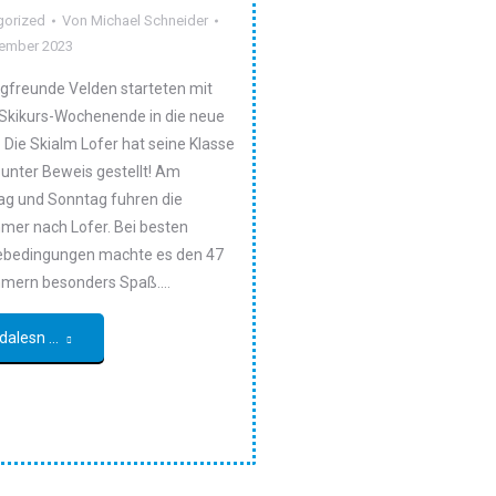
gorized
Von
Michael Schneider
zember 2023
rgfreunde Velden starteten mit
Skikurs-Wochenende in die neue
 Die Skialm Lofer hat seine Klasse
 unter Beweis gestellt! Am
g und Sonntag fuhren die
hmer nach Lofer. Bei besten
bedingungen machte es den 47
hmern besonders Spaß.…
dalesn ...