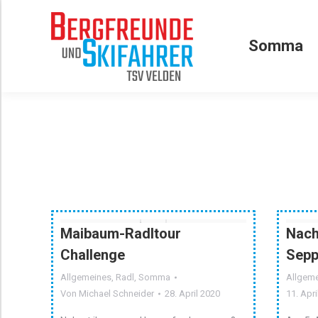
Somma
Somma
Maibaum-Radltour
Nach
Challenge
Sepp
Allgemeines
,
Radl
,
Somma
Allgem
Von
Michael Schneider
28. April 2020
11. Apri