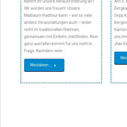
Nehmt ihr unsere Herausforderung an?
Am 5. 
Wir würden uns freuen! Unsere
Bergka
Maibaum-Radltour kann – wie so viele
Sepp K
andere Veranstaltungen auch – leider
Bergen,
nicht im traditionellen Rahmen,
Kamera
gemeinsam mit Einkehr, stattfinden. Aber
uns imm
ganz ausfallen kommt für uns nicht in
„Kas S
Frage. Nachdem viele…
Wei
Weidalesn ...