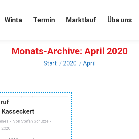
Winta
Termin
Marktlauf
Üba uns
Winta
Termin
Marktlauf
Üba uns
Monats-Archive:
April 2020
Sie befinden sich hier:
Start
2020
April
ruf
 Kasseckert
eines
Von
Stefan Schütze
l 2020