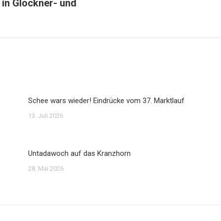
in Glockner- und
Nächster
Beitrag:
Schee wars wieder! Eindrücke vom 37. Marktlauf
13. Juli 2026
Untadawoch auf das Kranzhorn
28. Mai 2026