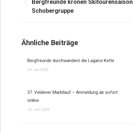
Bergfreunde krönen Skitourensaison 
Vorheriger
Schobergruppe
Beitrag:
Ähnliche Beiträge
Bergfreunde durchwandern die Lagaroi Kette
29. Juli 2026
37. Veldener Marktlauf – Anmeldung ab sofort
online
16. Juni 2026