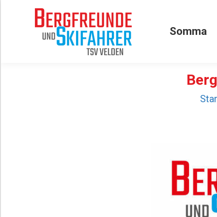
Somma
Somma
Berg
Sie b
Star