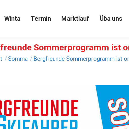
Winta
Termin
Marktlauf
Üba uns
Winta
Termin
Marktlauf
Üba uns
freunde Sommerprogramm ist o
efinden sich hier:
t
Somma
Bergfreunde Sommerprogramm ist on