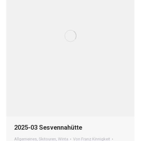
2025-03 Sesvennahütte
Allgemeines
,
Skitouren
,
Winta
Von
Franz Kinnigkeit