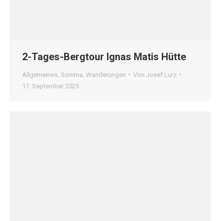
2-Tages-Bergtour Ignas Matis Hütte
Allgemeines
,
Somma
,
Wanderungen
Von
Josef Lurz
17. September 2025