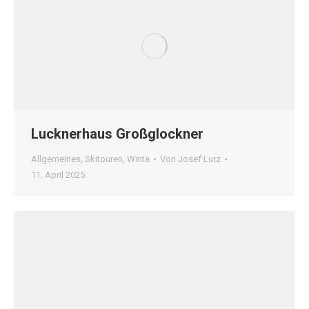
Lucknerhaus Großglockner
Allgemeines
,
Skitouren
,
Winta
Von
Josef Lurz
11. April 2025