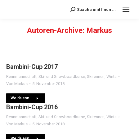
Suacha und findn ...
Search:
Autoren-Archive:
Markus
Sie befinden sich hier:
Bambini-Cup 2017
Rennmannschaft
,
Ski- und Snowboardkurse
,
Skirennen
,
Winta
Von
Markus
5. November 2018
Weidalesn ...
Bambini-Cup 2016
Rennmannschaft
,
Ski- und Snowboardkurse
,
Skirennen
,
Winta
Von
Markus
5. November 2018
Weidalesn ...