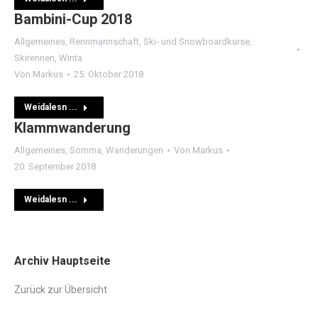
Bambini-Cup 2018
Allgemeines
,
Rennmannschaft
,
Ski- und Snowboardkurse
,
Skirennen
,
Winta
Von
Markus
25. Oktober 2018
Weidalesn ...
Klammwanderung
Allgemeines
,
Somma
,
Wanderungen
Von
Markus
20. September 2018
Weidalesn ...
Archiv Hauptseite
Zurück zur Übersicht