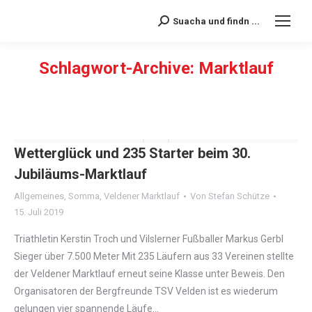
Suacha und findn ...
Search:
Schlagwort-Archive:
Marktlauf
Sie befinden sich hier:
Wetterglück und 235 Starter beim 30.
Jubiläums-Marktlauf
Allgemeines
,
Somma
,
Veldener Marktlauf
Von
Stefan Schütze
15. Juli 2019
Triathletin Kerstin Troch und Vilslerner Fußballer Markus Gerbl
Sieger über 7.500 Meter Mit 235 Läufern aus 33 Vereinen stellte
der Veldener Marktlauf erneut seine Klasse unter Beweis. Den
Organisatoren der Bergfreunde TSV Velden ist es wiederum
gelungen vier spannende Läufe…