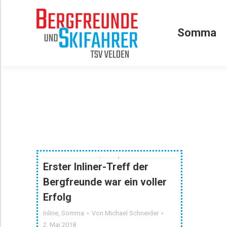
Somma
Somma
Erster Inliner-Treff der
Bergfreunde war ein voller
Erfolg
Inline
,
Somma
Von
Michael Schneider
2. Mai 2018