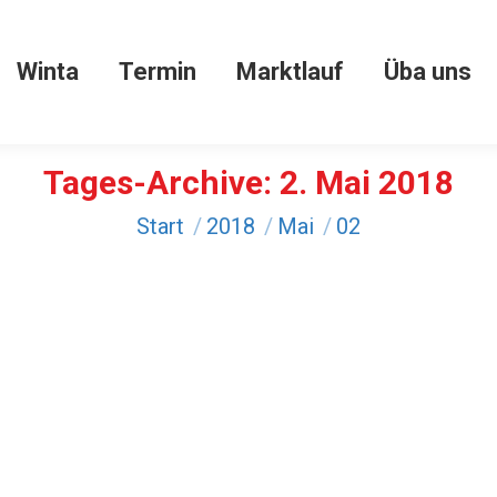
Winta
Termin
Marktlauf
Üba uns
Winta
Termin
Marktlauf
Üba uns
Tages-Archive:
2. Mai 2018
Sie befinden sich hier:
Start
2018
Mai
02