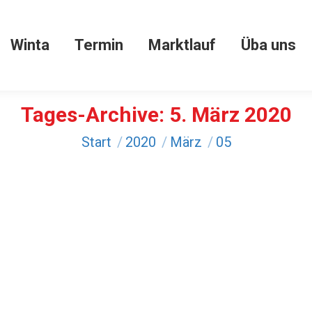
Winta
Termin
Marktlauf
Üba uns
Winta
Termin
Marktlauf
Üba uns
Tages-Archive:
5. März 2020
Sie befinden sich hier:
Start
2020
März
05