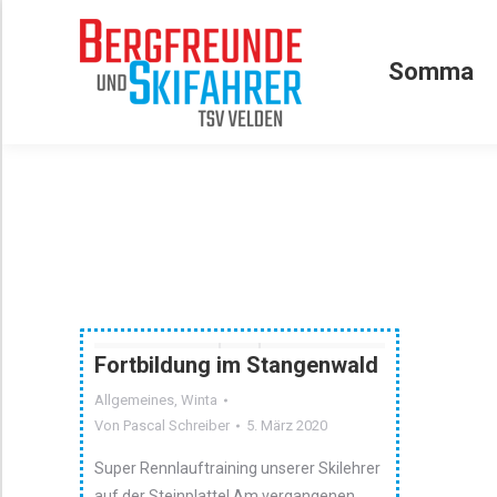
Somma
Somma
Fortbildung im Stangenwald
Allgemeines
,
Winta
Von
Pascal Schreiber
5. März 2020
Super Rennlauftraining unserer Skilehrer
auf der Steinplatte! Am vergangenen