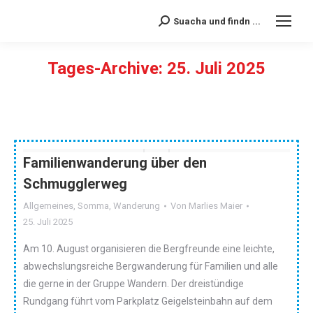
Suacha und findn ...
Search:
Tages-Archive:
25. Juli 2025
Sie befinden sich hier:
Familienwanderung über den
Schmugglerweg
Allgemeines
,
Somma
,
Wanderung
Von
Marlies Maier
25. Juli 2025
Am 10. August organisieren die Bergfreunde eine leichte,
abwechslungsreiche Bergwanderung für Familien und alle
die gerne in der Gruppe Wandern. Der dreistündige
Rundgang führt vom Parkplatz Geigelsteinbahn auf dem