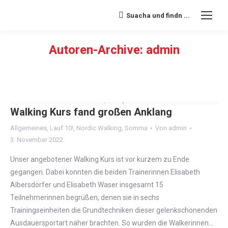
Suacha und findn ...
Search:
Autoren-Archive:
admin
Sie befinden sich hier:
Walking Kurs fand großen Anklang
Allgemeines
,
Lauf 10!
,
Nordic Walking
,
Somma
Von
admin
3. November 2022
Unser angebotener Walking Kurs ist vor kurzem zu Ende
gegangen. Dabei konnten die beiden Trainerinnen Elisabeth
Albersdörfer und Elisabeth Waser insgesamt 15
Teilnehmerinnen begrüßen, denen sie in sechs
Trainingseinheiten die Grundtechniken dieser gelenkschonenden
Ausdauersportart näher brachten. So wurden die Walkerinnen…